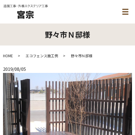
メ
野々市Ｎ邸様
HOME
エコフェンス施工例
野々市Ｎ邸様
2019/08/05